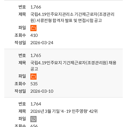
번호
1,766
제목
국립4.19민주묘지관리소 기간제근로자(조경관리
원) 서류전형 합격자 발표 및 면접시험 공고
파일
조회수
410
작성일
2026-03-24
번호
1,765
제목
국립4.19민주묘지 기간제근로자(조경관리원) 채용
공고
파일
조회수
535
작성일
2026-03-10
번호
1,764
제목
2026년 3월 기일 '4·19 민주영령' 42위
파일
조회수
656