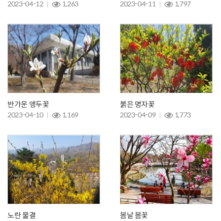
2023-04-12
1,263
2023-04-11
1,797
반가운 앵두꽃
붉은 명자꽃
2023-04-10
1,169
2023-04-09
1,773
노란 물결
봄날 봄꽃