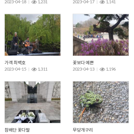
2023-04-18
1,231
2023-04-17
1,141
가객 최백호
꽃보다 예쁜
2023-04-15
1,311
2023-04-13
1,196
참배단 꽃다발
무당개구리