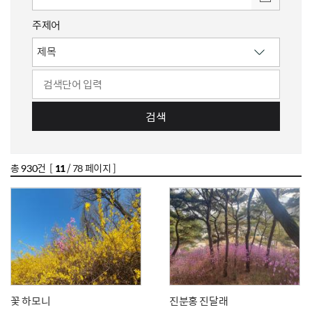
주제어
검색
총
930
건 [
11
/ 78 페이지 ]
꽃 하모니
진분홍 진달래