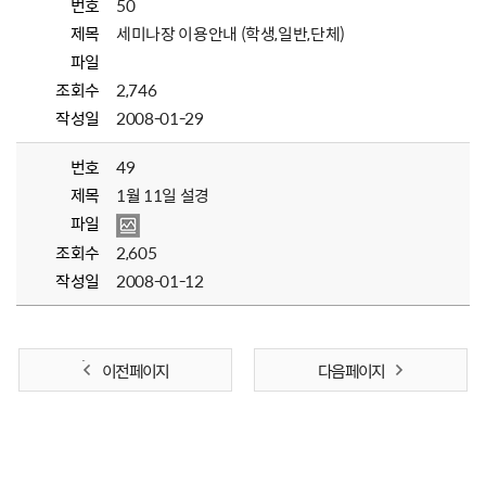
번호
50
제목
세미나장 이용안내 (학생,일반,단체)
파일
조회수
2,746
작성일
2008-01-29
번호
49
제목
1월 11일 설경
파일
조회수
2,605
작성일
2008-01-12
이전 페이지
다음 페이지