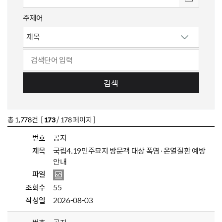
주제어
검색
총
1,778
건 [
173
/ 178 페이지 ]
번호
공지
제목
국립4.19민주묘지 방문객 대상 폭염·온열질환 예방
안내
파일
조회수
55
작성일
2026-08-03