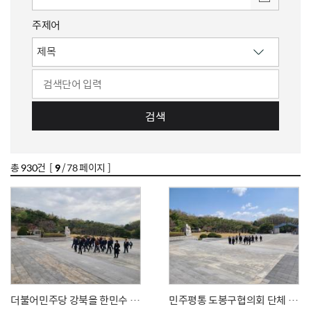
주제어
검색
총
930
건 [
9
/ 78 페이지 ]
더불어민주당 강북을 한민수 의원 참배
민주평통 도봉구협의회 단체 참배