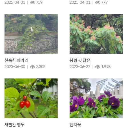
2025-04-01
759
2025-04-01
777
친숙한 왜가리
봉황 깃 닮은
2023-06-30
2,302
2023-06-27
1,998
새빨간 앵두
팬지꽃