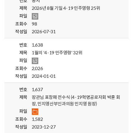
번호
공지
제목
2026년 8월 기일 4·19 민주영령 25위
파일
조회수
98
작성일
2026-07-31
번호
1,638
제목
1월의 '4·19 민주영령' 32위
파일
조회수
2,026
작성일
2024-01-01
번호
1,637
제목
장관님 표창패 전수식 (4·19혁명공로자회 박훈 회
장, 민지영산부인과의원 민지영 원장)
파일
조회수
1,582
작성일
2023-12-27