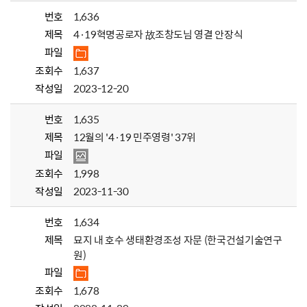
번호
1,636
제목
4·19혁명공로자 故조창도님 영결 안장식
파일
조회수
1,637
작성일
2023-12-20
번호
1,635
제목
12월의 '4·19 민주영령' 37위
파일
조회수
1,998
작성일
2023-11-30
번호
1,634
제목
묘지 내 호수 생태환경조성 자문 (한국건설기술연구
원)
파일
조회수
1,678