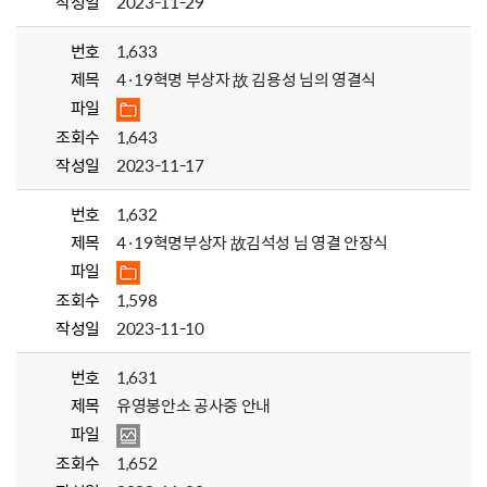
작성일
2023-11-29
번호
1,633
제목
4·19혁명 부상자 故 김용성 님의 영결식
파일
조회수
1,643
작성일
2023-11-17
번호
1,632
제목
4·19혁명부상자 故김석성 님 영결 안장식
파일
조회수
1,598
작성일
2023-11-10
번호
1,631
제목
유영봉안소 공사중 안내
파일
조회수
1,652