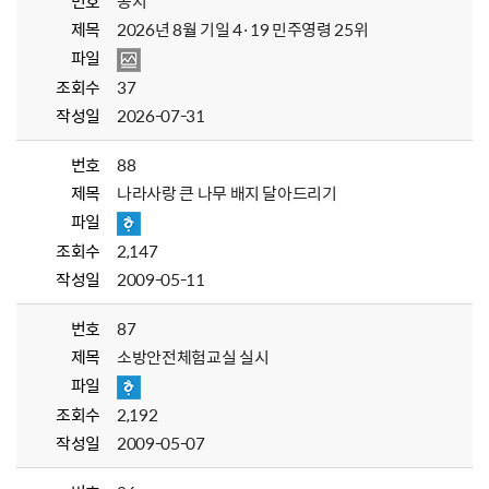
번호
공지
제목
2026년 8월 기일 4·19 민주영령 25위
파일
조회수
37
작성일
2026-07-31
번호
88
제목
나라사랑 큰 나무 배지 달아드리기
파일
조회수
2,147
작성일
2009-05-11
번호
87
제목
소방안전체험교실 실시
파일
조회수
2,192
작성일
2009-05-07