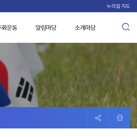
누리집 지도
주화운동
알림마당
소개마당