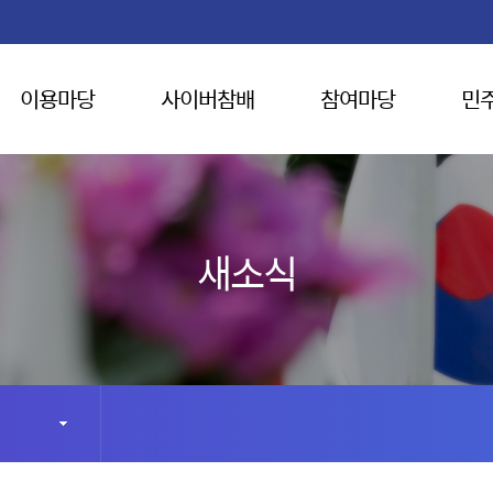
이용마당
사이버참배
참여마당
민
새소식