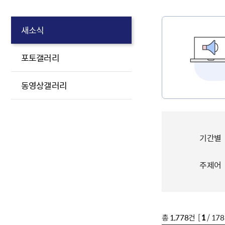
새소식
포토갤러리
동영상갤러리
기간별
주제어
총
1,778
건 [
1
/ 17