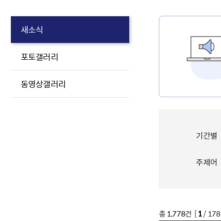
새소식
포토갤러리
동영상갤러리
기간별
주제어
총
1,778
건 [
1
/ 17