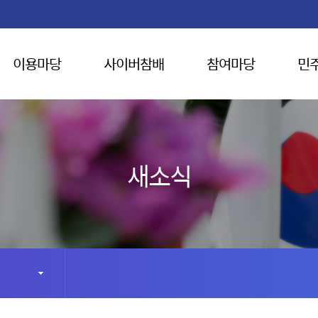
이용마당
사이버참배
참여마당
민
새소식