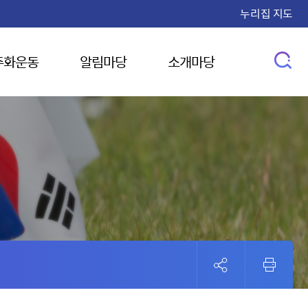
누리집 지도
주화운동
알림마당
소개마당