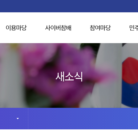
이용마당
사이버참배
참여마당
민
새소식