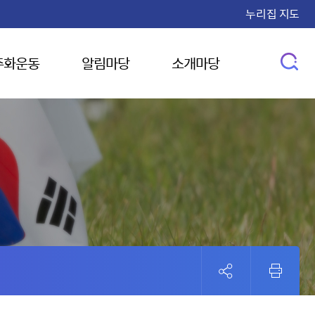
누리집 지도
주화운동
알림마당
소개마당