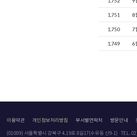
1,752
9
1,751
8
1,750
7
1,749
6
이용약관
개인정보처리방침
부서별연락처
방문안내
(01009) 서울특별시 강북구 4.19로 8길17(수유동 산9-1)
TEL. 0