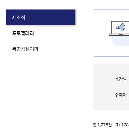
새소식
포토갤러리
동영상갤러리
기간별
주제어
총
1,778
건 [
3
/ 17