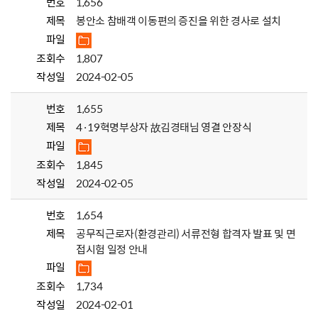
번호
1,656
제목
봉안소 참배객 이동편의 증진을 위한 경사로 설치
파일
조회수
1,807
작성일
2024-02-05
번호
1,655
제목
4·19혁명부상자 故김경태님 영결 안장식
파일
조회수
1,845
작성일
2024-02-05
번호
1,654
제목
공무직근로자(환경관리) 서류전형 합격자 발표 및 면
접시험 일정 안내
파일
조회수
1,734
작성일
2024-02-01