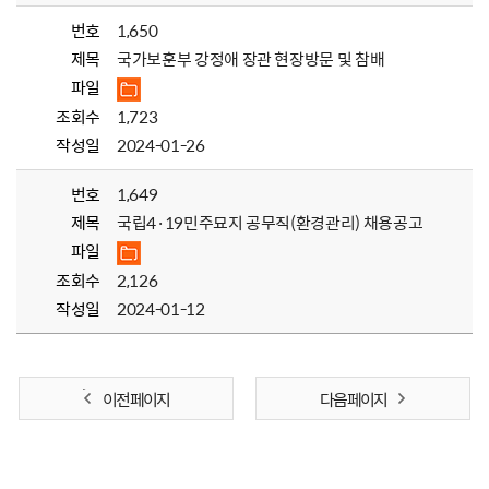
번호
1,650
제목
국가보훈부 강정애 장관 현장방문 및 참배
파일
조회수
1,723
작성일
2024-01-26
번호
1,649
제목
국립4·19민주묘지 공무직(환경관리) 채용공고
파일
조회수
2,126
작성일
2024-01-12
이전 페이지
다음 페이지