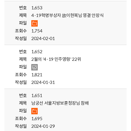
번호
1,653
제목
4·19혁명부상자 故이현복님 영결 안장식
파일
조회수
1,754
작성일
2024-02-01
번호
1,652
제목
2월의 '4·19 민주영령' 22위
파일
조회수
1,821
작성일
2024-01-31
번호
1,651
제목
남궁선 서울지방보훈청장님 참배
파일
조회수
1,695
작성일
2024-01-29