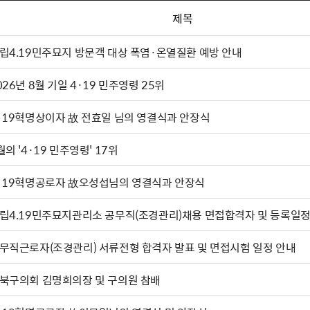
제목
립4.19민주묘지 방문객 대상 폭염·온열질환 예방 안내
026년 8월 기일 4·19 민주영령 25위
·19혁명상이자 故 전효일 님의 영결식과 안장식
월의 '4·19 민주영령' 17위
·19혁명공로자 故오성섭님의 영결식과 안장식
립4.19민주묘지관리소 공무직(조경관리)채용 면접합격자 및 등록일정
무직근로자(조경관리) 서류전형 합격자 발표 및 면접시험 일정 안내
북구의회 김명희의장 및 구의원 참배