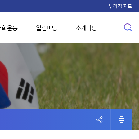
누리집 지도
주화운동
알림마당
소개마당