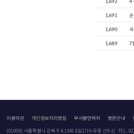
1,692
4
1,691
손
1,690
국
1,689
7
이용약관
개인정보처리방침
부서별연락처
방문안내
(01009) 서울특별시 강북구 4.19로 8길17(수유동 산9-1)
TEL. 0