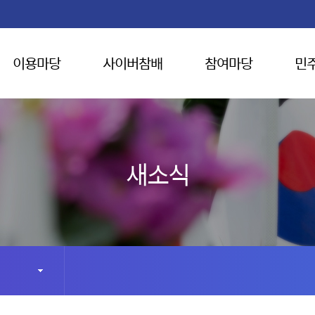
이용마당
사이버참배
참여마당
민
새소식