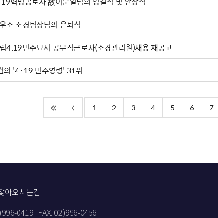
·19혁명공로자 故이문일님의 영결식 및 안장식
우조 조경팀장님의 은퇴식
립4.19민주묘지 공무직근로자(조경관리원)채용 재공고
월의 '4·19 민주영령' 31위
1
2
3
4
5
6
7
찾아오시는길
2)996-0419
FAX. 02)996-0456