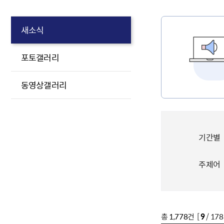
새소식
포토갤러리
동영상갤러리
기간별
주제어
총
1,778
건 [
9
/ 17