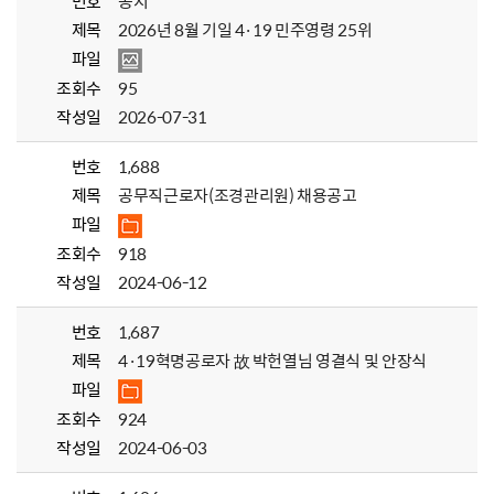
번호
공지
제목
2026년 8월 기일 4·19 민주영령 25위
파일
조회수
95
작성일
2026-07-31
번호
1,688
제목
공무직근로자(조경관리원) 채용공고
파일
조회수
918
작성일
2024-06-12
번호
1,687
제목
4·19혁명공로자 故 박헌열님 영결식 및 안장식
파일
조회수
924
작성일
2024-06-03