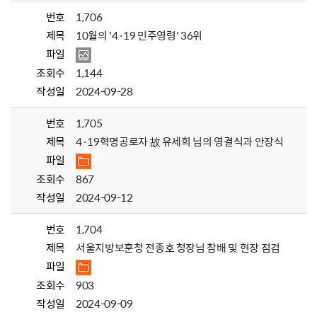
번호
1,706
제목
10월의 '4·19 민주영령' 36위
파일
조회수
1,144
작성일
2024-09-28
번호
1,705
제목
4·19혁명공로자 故 유세희 님의 영결식과 안장식
파일
조회수
867
작성일
2024-09-12
번호
1,704
제목
서울지방보훈청 전종호 청장님 참배 및 현장 점검
파일
조회수
903
작성일
2024-09-09