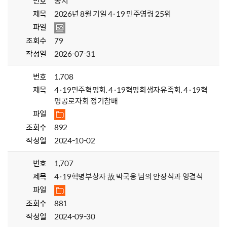
번호
공지
제목
2026년 8월 기일 4·19 민주영령 25위
파일
조회수
79
작성일
2026-07-31
번호
1,708
제목
4·19민주혁명회, 4·19혁명희생자유족회, 4·19혁
명공로자회 정기참배
파일
조회수
892
작성일
2024-10-02
번호
1,707
제목
4·19혁명부상자 故 박국웅 님의 안장식과 영결식
파일
조회수
881
작성일
2024-09-30