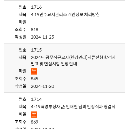
번호
1,716
제목
4.19민주묘지관리소 개인정보 처리방침
파일
조회수
818
작성일
2024-11-25
번호
1,715
제목
2024년 공무직근로자(환경관리)서류전형 합격자
발표 및 면접시험 일정 안내
파일
조회수
845
작성일
2024-11-20
번호
1,714
제목
4·19혁명부상자 故 안재필 님의 안장식과 영결식
파일
조회수
869