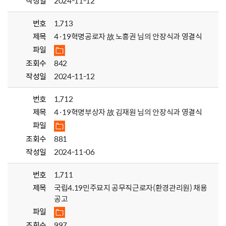
작성일
2024-11-12
번호
1,713
제목
4·19혁명공로자 故 노흥권 님의 안장식과 영결식
파일
조회수
842
작성일
2024-11-12
번호
1,712
제목
4·19혁명부상자 故 김재원 님의 안장식과 영결식
파일
조회수
881
작성일
2024-11-06
번호
1,711
제목
국립4.19민주묘지 공무직근로자(환경관리원) 채용
공고
파일
조회수
997