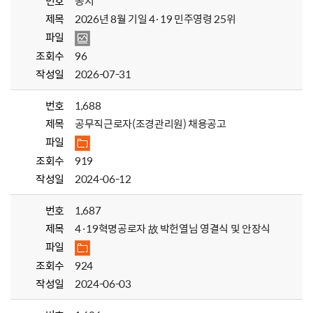
번호
공지
제목
2026년 8월 기일 4·19 민주영령 25위
파일
조회수
96
작성일
2026-07-31
번호
1,688
제목
공무직근로자(조경관리원) 채용공고
파일
조회수
919
작성일
2024-06-12
번호
1,687
제목
4·19혁명공로자 故 박헌열님 영결식 및 안장식
파일
조회수
924
작성일
2024-06-03