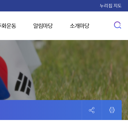
누리집 지도
주화운동
알림마당
소개마당