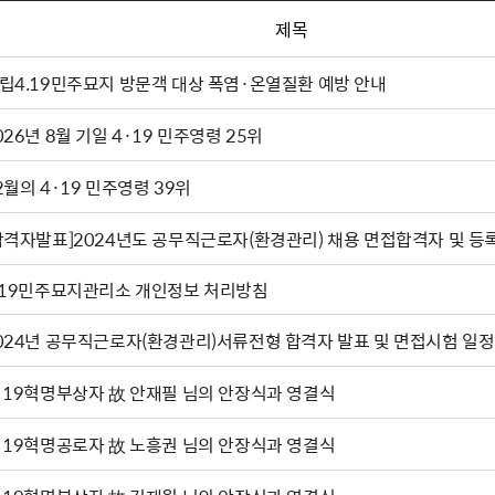
제목
립4.19민주묘지 방문객 대상 폭염·온열질환 예방 안내
026년 8월 기일 4·19 민주영령 25위
2월의 4·19 민주영령 39위
합격자발표]2024년도 공무직근로자(환경관리) 채용 면접합격자 및 등
.19민주묘지관리소 개인정보 처리방침
024년 공무직근로자(환경관리)서류전형 합격자 발표 및 면접시험 일정
·19혁명부상자 故 안재필 님의 안장식과 영결식
·19혁명공로자 故 노흥권 님의 안장식과 영결식