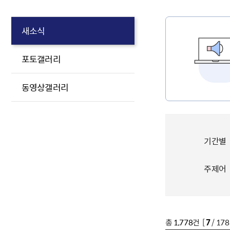
새소식
포토갤러리
동영상갤러리
기간별
주제어
총
1,778
건 [
7
/ 17