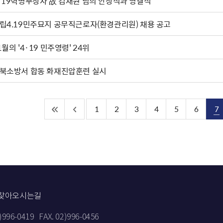
·19혁명부상자 故 김재원 님의 안장식과 영결식
립4.19민주묘지 공무직근로자(환경관리원) 채용 공고
1월의 '4·19 민주영령' 24위
북소방서 합동 화재진압훈련 실시
1
2
3
4
5
6
7
찾아오시는길
2)996-0419
FAX. 02)996-0456