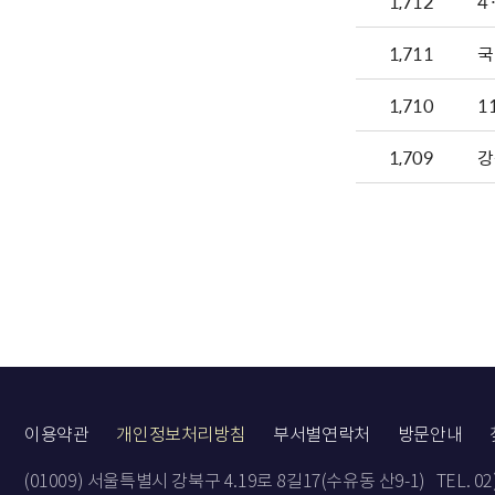
1,712
4
1,711
국
1,710
1
1,709
강
이용약관
개인정보처리방침
부서별연락처
방문안내
(01009) 서울특별시 강북구 4.19로 8길17(수유동 산9-1)
TEL. 0