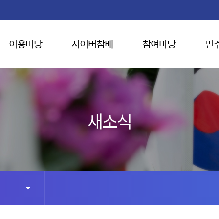
이용마당
사이버참배
참여마당
민
새소식