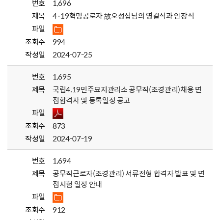
번호
1,696
제목
4·19혁명공로자 故오성섭님의 영결식과 안장식
파일
조회수
994
작성일
2024-07-25
번호
1,695
제목
국립4.19민주묘지관리소 공무직(조경관리)채용 면
접합격자 및 등록일정 공고
파일
조회수
873
작성일
2024-07-19
번호
1,694
제목
공무직근로자(조경관리) 서류전형 합격자 발표 및 면
접시험 일정 안내
파일
조회수
912