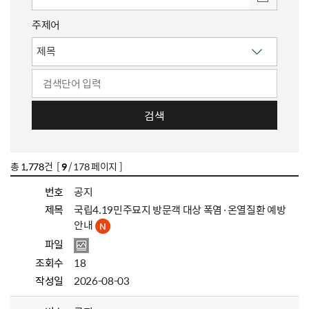
주제어
검색
총
1,778
건 [
9
/ 178 페이지 ]
번호
공지
제목
국립4.19민주묘지 방문객 대상 폭염·온열질환 예방
안내
파일
조회수
18
작성일
2026-08-03