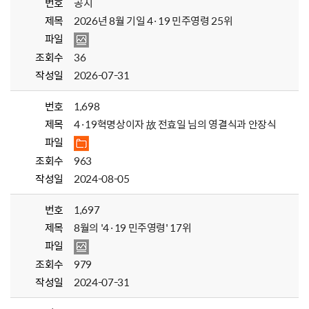
번호
공지
제목
2026년 8월 기일 4·19 민주영령 25위
파일
조회수
36
작성일
2026-07-31
번호
1,698
제목
4·19혁명상이자 故 전효일 님의 영결식과 안장식
파일
조회수
963
작성일
2024-08-05
번호
1,697
제목
8월의 '4·19 민주영령' 17위
파일
조회수
979
작성일
2024-07-31