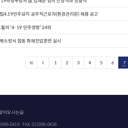
·19혁명부상자 故 김재원 님의 안장식과 영결식
립4.19민주묘지 공무직근로자(환경관리원) 채용 공고
1월의 '4·19 민주영령' 24위
북소방서 합동 화재진압훈련 실시
1
2
3
4
5
6
7
찾아오시는길
2)996-0419
FAX. 02)996-0456