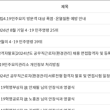
제목
립4.19민주묘지 방문객 대상 폭염·온열질환 예방 안내
026년 8월 기일 4·19 민주영령 25위
2월의 4·19 민주영령 39위
합격자발표]2024년도 공무직근로자(환경관리) 채용 면접합격자 및 등
.19민주묘지관리소 개인정보 처리방침
024년 공무직근로자(환경관리)서류전형 합격자 발표 및 면접시험 일정
·19혁명부상자 故 안재필 님의 안장식과 영결식
·19혁명공로자 故 노흥권 님의 안장식과 영결식