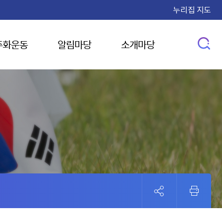
누리집 지도
주화운동
알림마당
소개마당