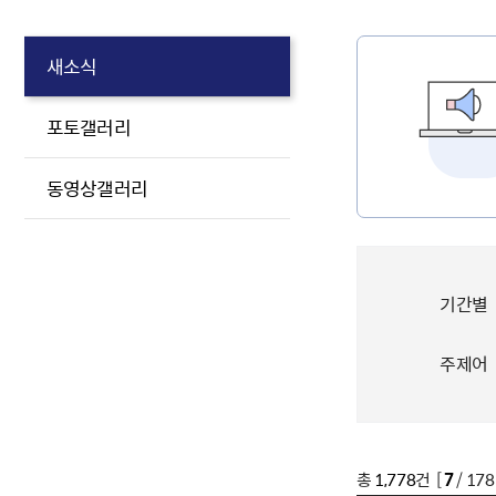
새소식
포토갤러리
동영상갤러리
기간별
주제어
총
1,778
건 [
7
/ 17