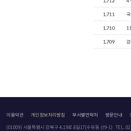
1,712
4
1,711
국
1,710
1
1,709
강
이용약관
개인정보처리방침
부서별연락처
방문안내
(01009) 서울특별시 강북구 4.19로 8길17(수유동 산9-1)
TEL. 0