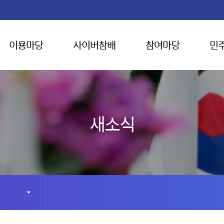
이용마당
사이버참배
참여마당
민
새소식