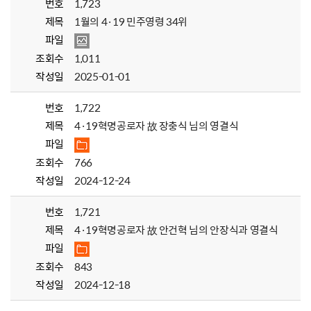
번호
1,723
제목
1월의 4·19 민주영령 34위
파일
조회수
1,011
작성일
2025-01-01
번호
1,722
제목
4·19혁명공로자 故 장충식 님의 영결식
파일
조회수
766
작성일
2024-12-24
번호
1,721
제목
4·19혁명공로자 故 안건혁 님의 안장식과 영결식
파일
조회수
843
작성일
2024-12-18