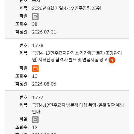
번호
공지
제목
2026년 8월 기일 4·19 민주영령 25위
파일
조회수
38
작성일
2026-07-31
번호
1,778
제목
국립4·19민주묘지관리소 기간제근로자(조경관리
원) 서류전형 합격자 발표 및 면접시험 공고
파일
조회수
10
작성일
2026-08-06
번호
1,777
제목
국립4.19민주묘지 방문객 대상 폭염·온열질환 예방
안내
파일
조회수
19