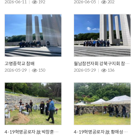
2026-06-11
192
2026-06-05
202
고명중학교 참배
월남참전자회 강북구지회 참배와 봉사활동
2026-05-29
150
2026-05-29
136
4·19혁명공로자 故 박창훈님의 안장식
4·19혁명공로자 故 황해성님의 안장식