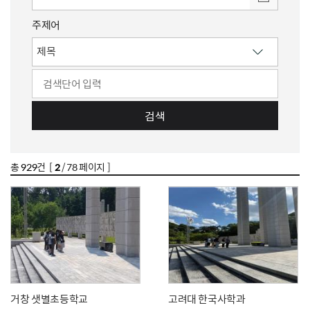
주제어
검색
총
929
건 [
2
/ 78 페이지 ]
거창 샛별초등학교
고려대 한국사학과