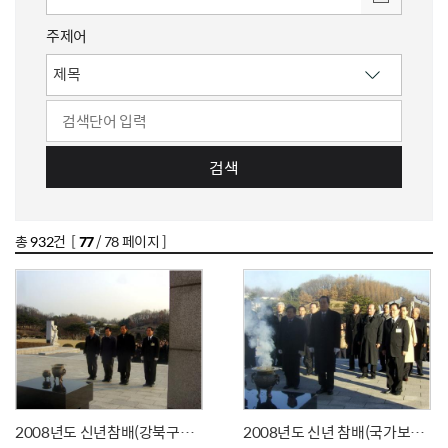
주제어
검색
총
932
건 [
77
/ 78 페이지 ]
2008년도 신년참배(강북구청장)
2008년도 신년 참배(국가보훈처장관)