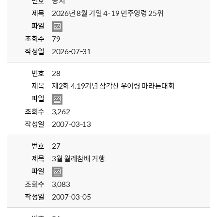
번호
공지
제목
2026년 8월 기일 4·19 민주영령 25위
파일
조회수
79
작성일
2026-07-31
번호
28
제목
제2회 4.19기념 삼각산 우이령 마라톤대회
파일
조회수
3,262
작성일
2007-03-13
번호
27
제목
3월 월례참배 거행
파일
조회수
3,083
작성일
2007-03-05