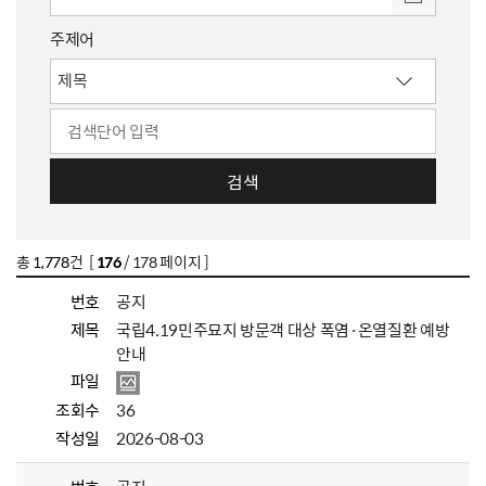
주제어
검색
총
1,778
건 [
176
/ 178 페이지 ]
번호
공지
제목
국립4.19민주묘지 방문객 대상 폭염·온열질환 예방
안내
파일
조회수
36
작성일
2026-08-03