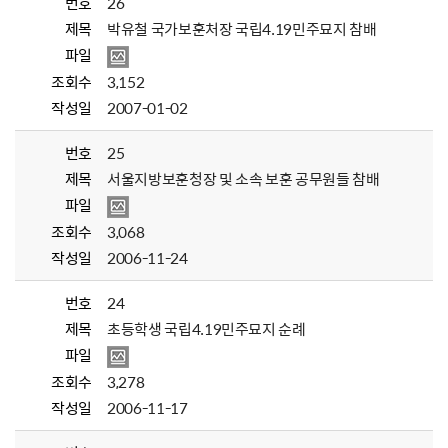
번호
26
제목
박유철 국가보훈처장 국립4.19민주묘지 참배
파일
조회수
3,152
작성일
2007-01-02
번호
25
제목
서울지방보훈청장 및 소속 보훈 공무원들 참배
파일
조회수
3,068
작성일
2006-11-24
번호
24
제목
초등학생 국립4.19민주묘지 순례
파일
조회수
3,278
작성일
2006-11-17