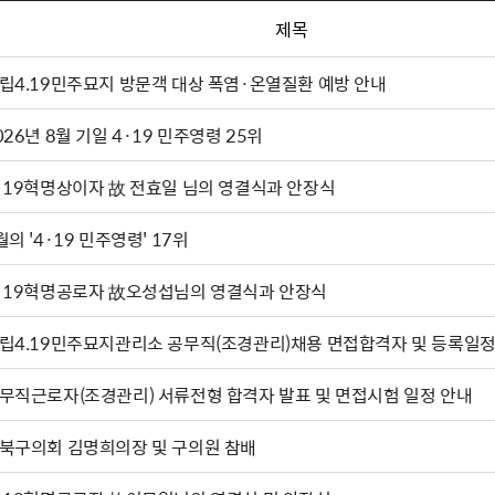
제목
립4.19민주묘지 방문객 대상 폭염·온열질환 예방 안내
026년 8월 기일 4·19 민주영령 25위
·19혁명상이자 故 전효일 님의 영결식과 안장식
월의 '4·19 민주영령' 17위
·19혁명공로자 故오성섭님의 영결식과 안장식
립4.19민주묘지관리소 공무직(조경관리)채용 면접합격자 및 등록일정
무직근로자(조경관리) 서류전형 합격자 발표 및 면접시험 일정 안내
북구의회 김명희의장 및 구의원 참배