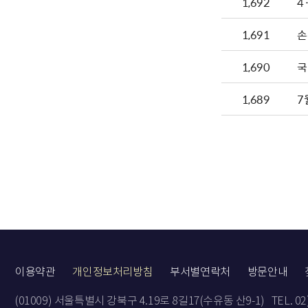
1,692
4
1,691
손
1,690
국
1,689
7
이용약관
개인정보처리방침
부서별연락처
방문안내
(01009) 서울특별시 강북구 4.19로 8길17(수유동 산9-1)
TEL. 0