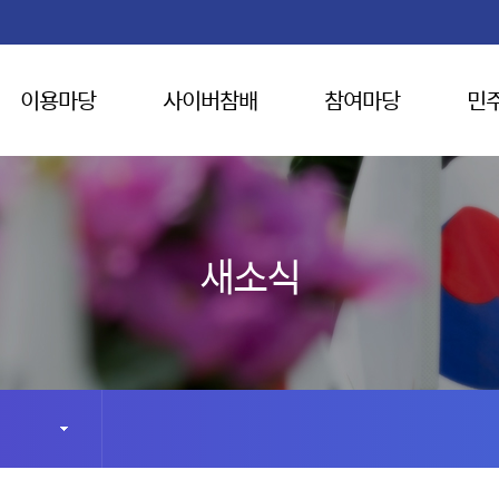
이용마당
사이버참배
참여마당
민
새소식