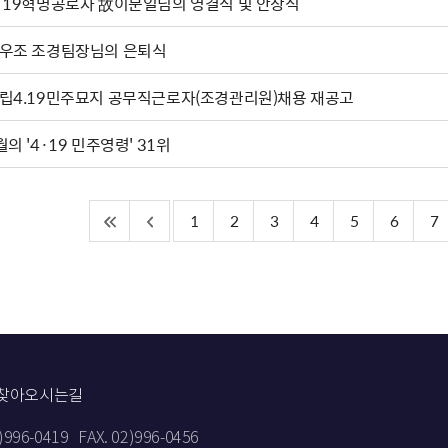
·19혁명공로자 故이문일님의 영결식 및 안장식
우조 조경팀장님의 은퇴식
립4.19민주묘지 공무직근로자(조경관리원)채용 재공고
월의 '4·19 민주영령' 31위
1
2
3
4
5
6
7
찾아오시는길
2)996-0419
FAX. 02)996-0456