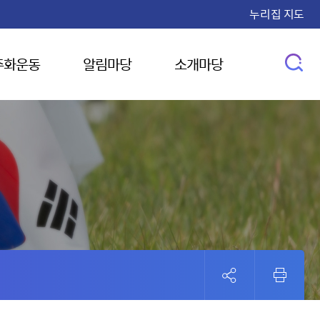
누리집 지도
주화운동
알림마당
소개마당