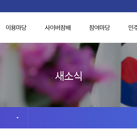
이용마당
사이버참배
참여마당
민
새소식