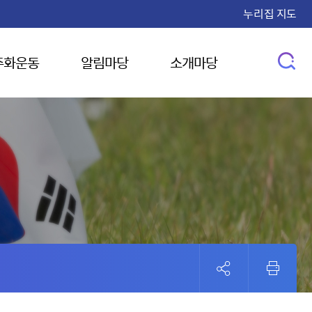
누리집 지도
주화운동
알림마당
소개마당