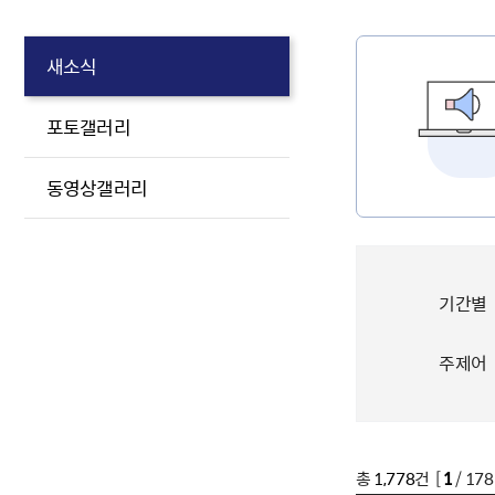
새소식
포토갤러리
동영상갤러리
기간별
주제어
총
1,778
건 [
1
/ 17