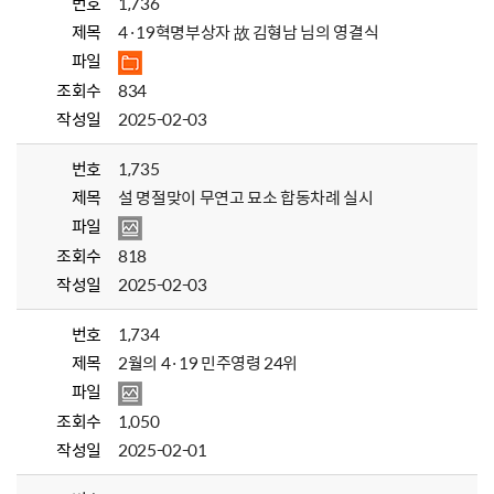
번호
1,736
제목
4·19혁명부상자 故 김형남 님의 영결식
파일
조회수
834
작성일
2025-02-03
번호
1,735
제목
설 명절맞이 무연고 묘소 합동차례 실시
파일
조회수
818
작성일
2025-02-03
번호
1,734
제목
2월의 4·19 민주영령 24위
파일
조회수
1,050
작성일
2025-02-01