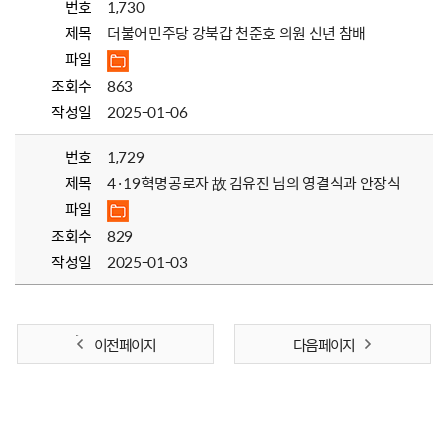
번호
1,730
제목
더불어민주당 강북갑 천준호 의원 신년 참배
파일
조회수
863
작성일
2025-01-06
번호
1,729
제목
4·19혁명공로자 故 김유진 님의 영결식과 안장식
파일
조회수
829
작성일
2025-01-03
이전 페이지
다음 페이지