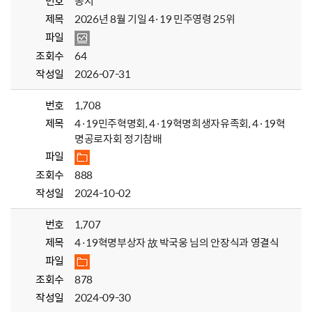
번호
공지
제목
2026년 8월 기일 4·19 민주영령 25위
파일
조회수
64
작성일
2026-07-31
번호
1,708
제목
4·19민주혁명회, 4·19혁명희생자유족회, 4·19혁
명공로자회 정기참배
파일
조회수
888
작성일
2024-10-02
번호
1,707
제목
4·19혁명부상자 故 박국웅 님의 안장식과 영결식
파일
조회수
878
작성일
2024-09-30