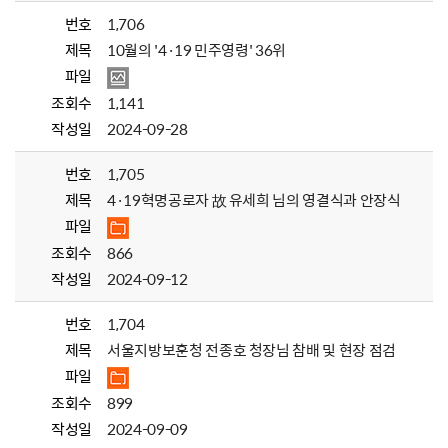
번호
1,706
제목
10월의 '4·19 민주영령' 36위
파일
조회수
1,141
작성일
2024-09-28
번호
1,705
제목
4·19혁명공로자 故 유세희 님의 영결식과 안장식
파일
조회수
866
작성일
2024-09-12
번호
1,704
제목
서울지방보훈청 전종호 청장님 참배 및 현장 점검
파일
조회수
899
작성일
2024-09-09