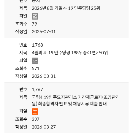
번호
공지
제목
2026년 8월 기일 4·19 민주영령 25위
파일
조회수
79
작성일
2026-07-31
번호
1,768
제목
4월의 4·19 민주영령 198위중<1편> 50위
파일
조회수
571
작성일
2026-03-31
번호
1,767
제목
국립4.19민주묘지관리소 기간제근로자(조경관리
원) 최종합격자 발표 및 채용서류 제출 안내
파일
조회수
397
작성일
2026-03-27