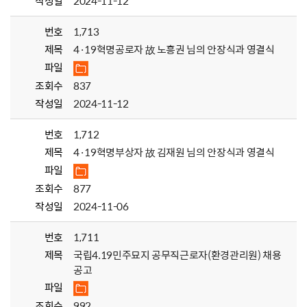
작성일
2024-11-12
번호
1,713
제목
4·19혁명공로자 故 노흥권 님의 안장식과 영결식
파일
조회수
837
작성일
2024-11-12
번호
1,712
제목
4·19혁명부상자 故 김재원 님의 안장식과 영결식
파일
조회수
877
작성일
2024-11-06
번호
1,711
제목
국립4.19민주묘지 공무직근로자(환경관리원) 채용
공고
파일
조회수
992