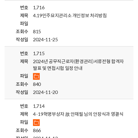
번호
1,716
제목
4.19민주묘지관리소 개인정보 처리방침
파일
조회수
815
작성일
2024-11-25
번호
1,715
제목
2024년 공무직근로자(환경관리)서류전형 합격자
발표 및 면접시험 일정 안내
파일
조회수
840
작성일
2024-11-20
번호
1,714
제목
4·19혁명부상자 故 안재필 님의 안장식과 영결식
파일
조회수
866