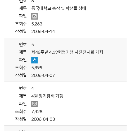
번호
6
제목
동국대학교 총장 및 학생들 참배
파일
조회수
5,263
작성일
2006-04-14
번호
5
제목
제46주년 4.19혁명기념 사진전시회 개최
파일
조회수
5,899
작성일
2006-04-07
번호
4
제목
4월 정기참배 거행
파일
조회수
7,428
작성일
2006-04-03