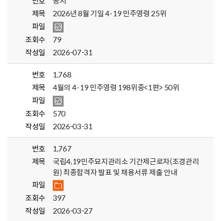
번호
공지
제목
2026년 8월 기일 4·19 민주영령 25위
파일
조회수
79
작성일
2026-07-31
번호
1,768
제목
4월의 4·19 민주영령 198위중<1편> 50위
파일
조회수
570
작성일
2026-03-31
번호
1,767
제목
국립4.19민주묘지관리소 기간제근로자(조경관리
원) 최종합격자 발표 및 채용서류 제출 안내
파일
조회수
397
작성일
2026-03-27