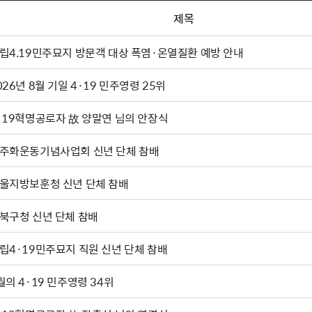
제목
립4.19민주묘지 방문객 대상 폭염·온열질환 예방 안내
026년 8월 기일 4·19 민주영령 25위
·19혁명공로자 故 양말연 님의 안장식
주화운동기념사업회 신년 단체 참배
울지방보훈청 신년 단체 참배
북구청 신년 단체 참배
립4·19민주묘지 직원 신년 단체 참배
월의 4·19 민주영령 34위