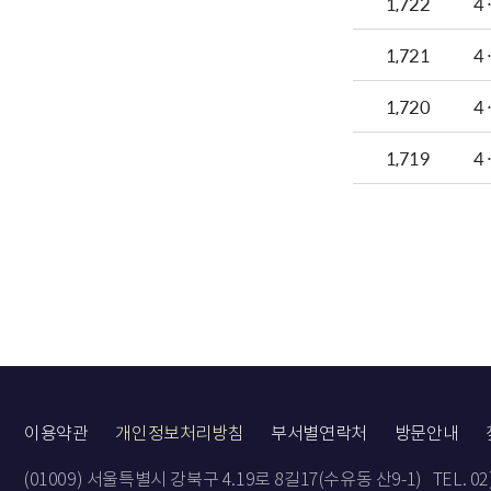
1,722
4
1,721
4
1,720
4
1,719
4
이용약관
개인정보처리방침
부서별연락처
방문안내
(01009) 서울특별시 강북구 4.19로 8길17(수유동 산9-1)
TEL. 0