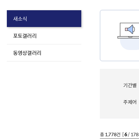
새소식
포토갤러리
동영상갤러리
기간별
주제어
총
1,778
건 [
6
/ 17