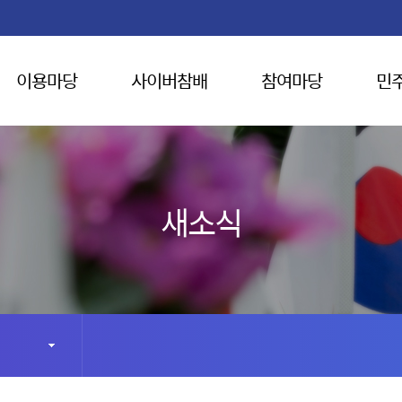
이용마당
사이버참배
참여마당
민
새소식