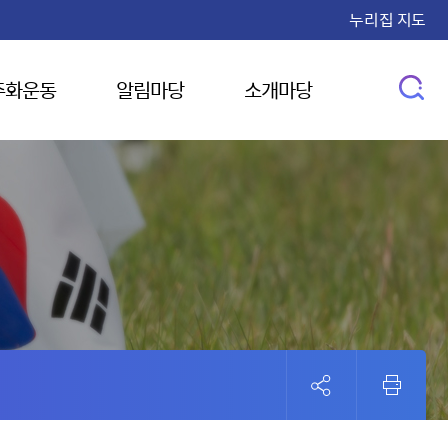
누리집 지도
주화운동
알림마당
소개마당