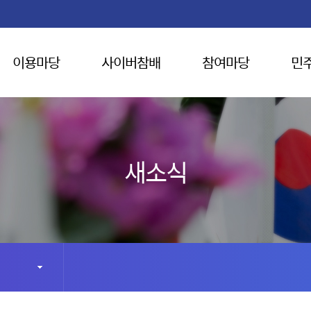
이용마당
사이버참배
참여마당
민
새소식