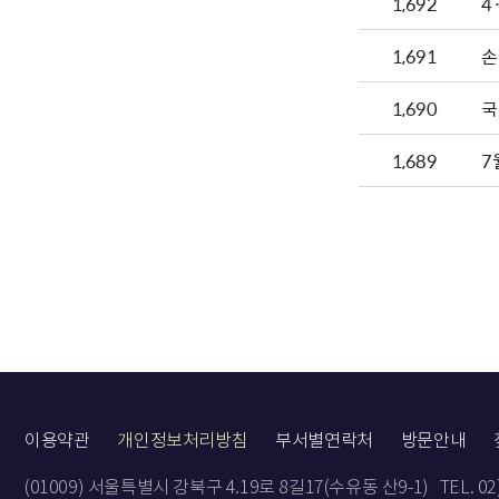
1,692
4
1,691
손
1,690
국
1,689
7
이용약관
개인정보처리방침
부서별연락처
방문안내
(01009) 서울특별시 강북구 4.19로 8길17(수유동 산9-1)
TEL. 0