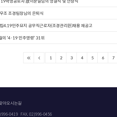
·19혁명공로자 故이문일님의 영결식 및 안장식
우조 조경팀장님의 은퇴식
립4.19민주묘지 공무직근로자(조경관리원)채용 재공고
월의 '4·19 민주영령' 31위
1
2
3
4
5
6
7
찾아오시는길
2)996-0419
FAX. 02)996-0456