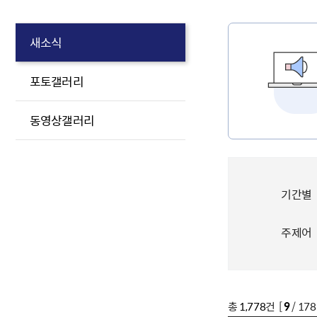
새소식
포토갤러리
동영상갤러리
기간별
주제어
총
1,778
건 [
9
/ 17