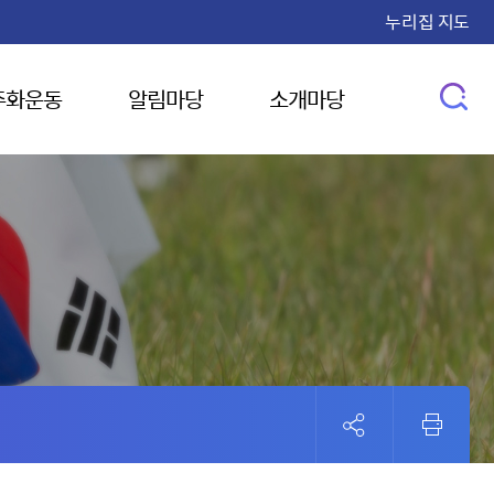
누리집 지도
주화운동
알림마당
소개마당