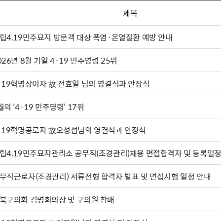
제목
립4.19민주묘지 방문객 대상 폭염·온열질환 예방 안내
026년 8월 기일 4·19 민주영령 25위
·19혁명상이자 故 전효일 님의 영결식과 안장식
월의 '4·19 민주영령' 17위
·19혁명공로자 故오성섭님의 영결식과 안장식
립4.19민주묘지관리소 공무직(조경관리)채용 면접합격자 및 등록일정
무직근로자(조경관리) 서류전형 합격자 발표 및 면접시험 일정 안내
북구의회 김명희의장 및 구의원 참배