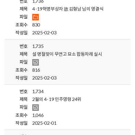
번호
1,736
제목
4·19혁명부상자 故 김형남 님의 영결식
파일
조회수
830
작성일
2025-02-03
번호
1,735
제목
설 명절맞이 무연고 묘소 합동차례 실시
파일
조회수
816
작성일
2025-02-03
번호
1,734
제목
2월의 4·19 민주영령 24위
파일
조회수
1,046
작성일
2025-02-01