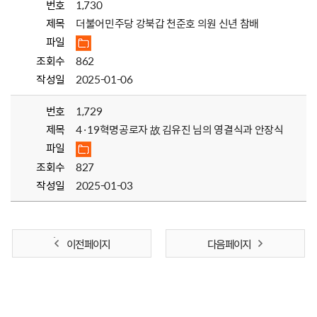
번호
1,730
제목
더불어민주당 강북갑 천준호 의원 신년 참배
파일
조회수
862
작성일
2025-01-06
번호
1,729
제목
4·19혁명공로자 故 김유진 님의 영결식과 안장식
파일
조회수
827
작성일
2025-01-03
이전 페이지
다음 페이지