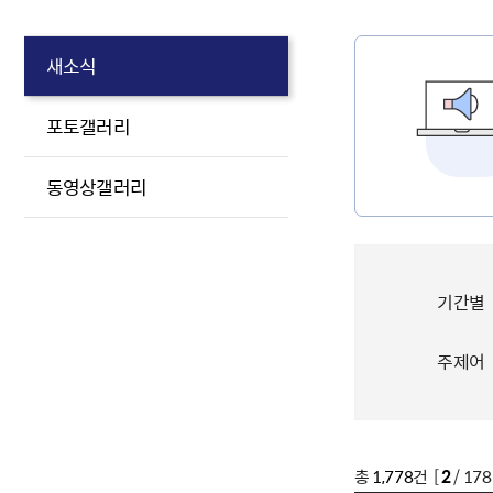
새소식
포토갤러리
동영상갤러리
기간별
주제어
총
1,778
건 [
2
/ 17