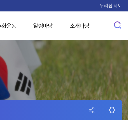
누리집 지도
주화운동
알림마당
소개마당