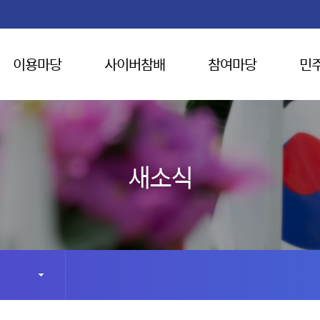
이용마당
사이버참배
참여마당
민
새소식