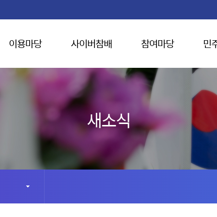
이용마당
사이버참배
참여마당
민
새소식