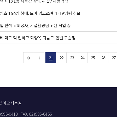
덕초 191명 사흘간 참배, 4·19 체험학습
명초 156명 참배, 묘비 읽고쓰며 4·19영령 추모
일 판석 교체공사, 시설환경팀 고된 작업 중
비 닦고 먹 입히고 회양목 다듬고, 연일 구슬땀
21
22
23
24
25
26
27
찾아오시는길
2)996-0419
FAX. 02)996-0456