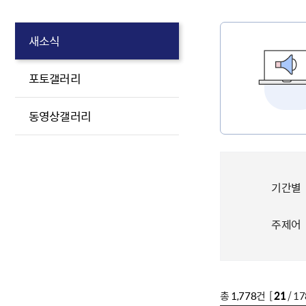
새소식
포토갤러리
동영상갤러리
기간별
주제어
총
1,778
건 [
21
/ 1