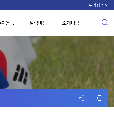
누리집 지도
주화운동
알림마당
소개마당