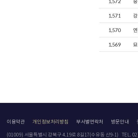
1,572
숭
1,571
강
1,570
연
1,569
묘
이용약관
개인정보처리방침
부서별연락처
방문안내
(01009) 서울특별시 강북구 4.19로 8길17(수유동 산9-1)
TEL. 0