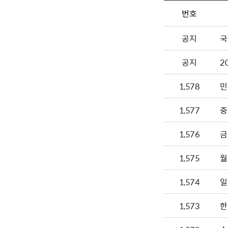
번호
공지
국
공지
2
1,578
민
1,577
중
1,576
금
1,575
월
1,574
일
1,573
한