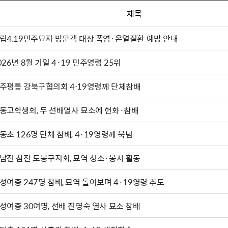
제목
립4.19민주묘지 방문객 대상 폭염·온열질환 예방 안내
026년 8월 기일 4·19 민주영령 25위
주평통 강북구협의회 4⋅19영령께 단체참배
동고학생회, 두 선배열사 묘소에 헌화·참배
동초 126명 단체 참배, 4·19영령께 묵념
남전 참전 도봉구지회, 묘역 청소·봉사 활동
성여중 247명 참배, 묘역 돌아보며 4·19영령 추도
성여중 30여명, 선배 진영숙 열사 묘소 참배