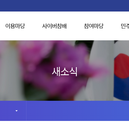
이용마당
사이버참배
참여마당
민
새소식