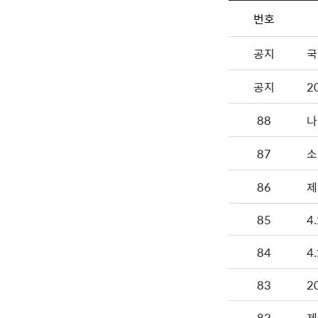
번호
공지
국
공지
2
88
나
87
소
86
제
85
4
84
4
83
2
82
제