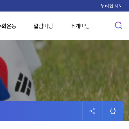
누리집 지도
주화운동
알림마당
소개마당