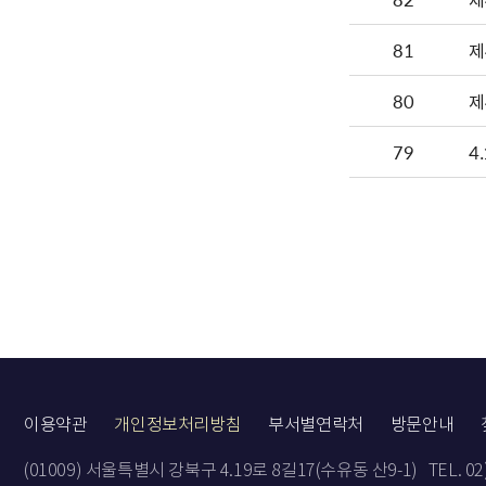
81
제
80
제
79
4
이용약관
개인정보처리방침
부서별연락처
방문안내
(01009) 서울특별시 강북구 4.19로 8길17(수유동 산9-1)
TEL. 0