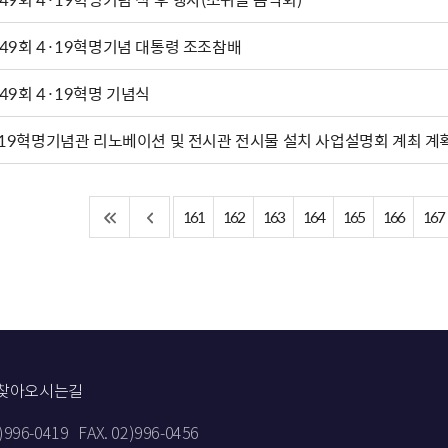
49회 4·19혁명기념 대통령 조조참배
49회 4·19혁명 기념식
.19혁명기념관 리노베이션 및 전시관 전시물 설치 사업설명회 계최 계
161
162
163
164
165
166
167
찾아오시는길
2)996-0419
FAX. 02)996-0456