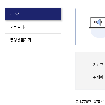
새소식
포토갤러리
동영상갤러리
기간별
주제어
총
1,778
건 [
170
/ 