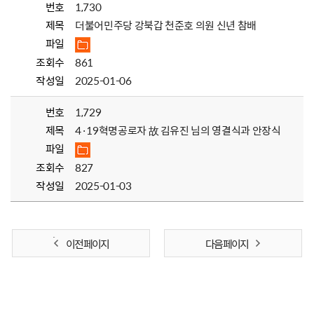
번호
1,730
제목
더불어민주당 강북갑 천준호 의원 신년 참배
파일
조회수
861
작성일
2025-01-06
번호
1,729
제목
4·19혁명공로자 故 김유진 님의 영결식과 안장식
파일
조회수
827
작성일
2025-01-03
이전 페이지
다음 페이지