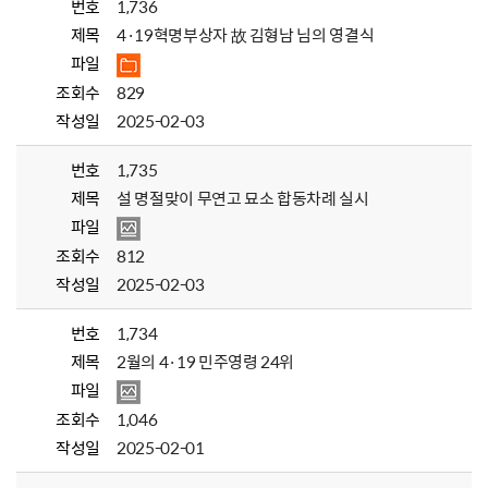
번호
1,736
제목
4·19혁명부상자 故 김형남 님의 영결식
파일
조회수
829
작성일
2025-02-03
번호
1,735
제목
설 명절맞이 무연고 묘소 합동차례 실시
파일
조회수
812
작성일
2025-02-03
번호
1,734
제목
2월의 4·19 민주영령 24위
파일
조회수
1,046
작성일
2025-02-01