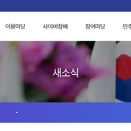
이용마당
사이버참배
참여마당
민
새소식