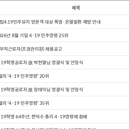
제목
립4.19민주묘지 방문객 대상 폭염·온열질환 예방 안내
026년 8월 기일 4·19 민주영령 25위
무직근로자(조경관리원) 채용공고
·19혁명공로자 故 박헌열님 영결식 및 안장식
월의 '4·19 민주영령' 20위
·19혁명공로자 故 장태익님 영결식 및 안장식
월의 '4·19 민주영령' 35위
·19혁명 64주년, 한덕수 총리 4·19영령께 참배