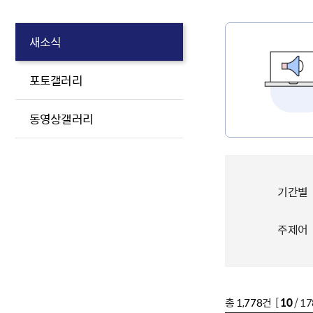
새소식
포토갤러리
동영상갤러리
기간별
주제어
총
1,778
건 [
10
/ 1