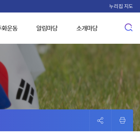
누리집 지도
주화운동
알림마당
소개마당