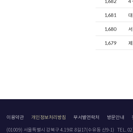
1,682
4
1,681
대
1,680
서
1,679
제
이용약관
개인정보처리방침
부서별연락처
방문안내
(01009) 서울특별시 강북구 4.19로 8길17(수유동 산9-1)
TEL. 0