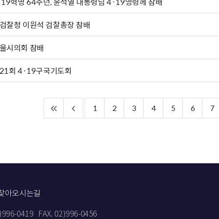
·19혁명 64주년, 윤석열 대통령님 4·19영령께 참배
검찰청 이원석 검찰총장 참배
울시의회 참배
21회 4·19구국기도회
1
2
3
4
5
6
7
찾아오시는길
2)996-0419
FAX. 02)996-0456