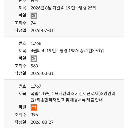
번호
공지
제목
2026년 8월 기일 4·19 민주영령 25위
파일
조회수
74
작성일
2026-07-31
번호
1,768
제목
4월의 4·19 민주영령 198위중<1편> 50위
파일
조회수
568
작성일
2026-03-31
번호
1,767
제목
국립4.19민주묘지관리소 기간제근로자(조경관리
원) 최종합격자 발표 및 채용서류 제출 안내
파일
조회수
396
작성일
2026-03-27