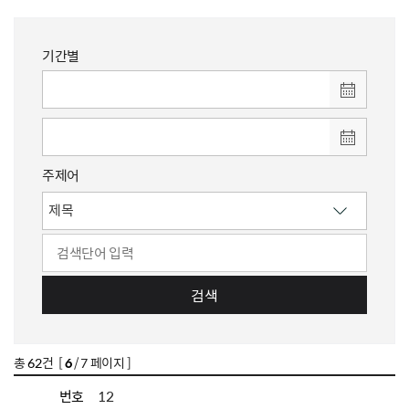
기간별
주제어
검색
총
62
건 [
6
/ 7 페이지 ]
번호
12