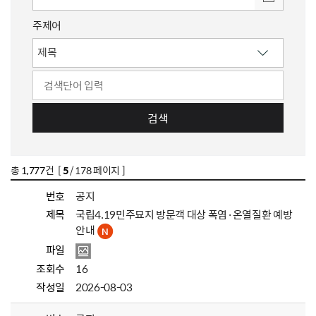
주제어
검색
총
1,777
건 [
5
/ 178 페이지 ]
번호
공지
제목
국립4.19민주묘지 방문객 대상 폭염·온열질환 예방
안내
파일
조회수
16
작성일
2026-08-03