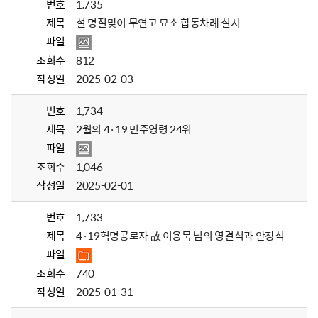
번호
1,735
제목
설 명절맞이 무연고 묘소 합동차례 실시
파일
조회수
812
작성일
2025-02-03
번호
1,734
제목
2월의 4·19 민주영령 24위
파일
조회수
1,046
작성일
2025-02-01
번호
1,733
제목
4·19혁명공로자 故 이용묵 님의 영결식과 안장식
파일
조회수
740
작성일
2025-01-31