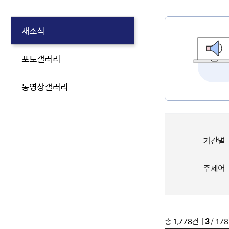
새소식
포토갤러리
동영상갤러리
기간별
주제어
총
1,778
건 [
3
/ 17