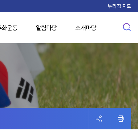
누리집 지도
주화운동
알림마당
소개마당