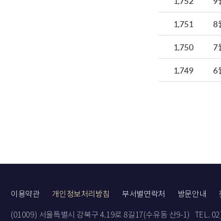
1,752
9
1,751
8
1,750
7
1,749
6
이용약관
개인정보처리방침
부서별연락처
방문안내
(01009) 서울특별시 강북구 4.19로 8길17(수유동 산9-1)
TEL. 0