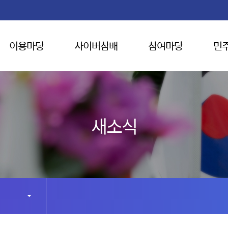
이용마당
사이버참배
참여마당
민
새소식