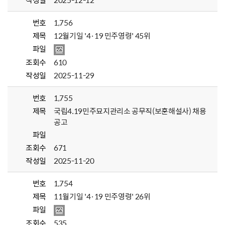
작성일
2025-12-12
번호
1,756
제목
12월기일 '4·19 민주영령' 45위
파일
조회수
610
작성일
2025-11-29
번호
1,755
제목
국립4.19민주묘지관리소 공무직(보훈해설사) 채용
공고
파일
조회수
671
작성일
2025-11-20
번호
1,754
제목
11월기일 '4·19 민주영령' 26위
파일
조회수
535