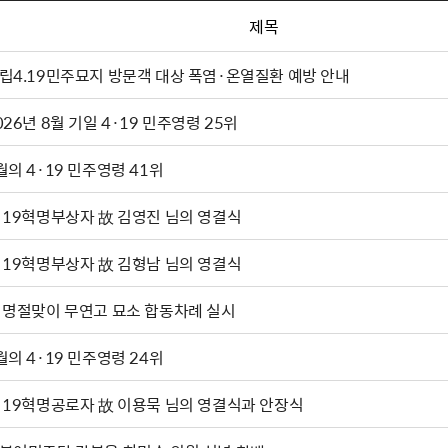
제목
립4.19민주묘지 방문객 대상 폭염·온열질환 예방 안내
026년 8월 기일 4·19 민주영령 25위
월의 4·19 민주영령 41위
·19혁명부상자 故 김영진 님의 영결식
·19혁명부상자 故 김형남 님의 영결식
 명절맞이 무연고 묘소 합동차례 실시
월의 4·19 민주영령 24위
·19혁명공로자 故 이용묵 님의 영결식과 안장식