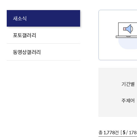
새소식
포토갤러리
동영상갤러리
기간별
주제어
총
1,778
건 [
5
/ 17