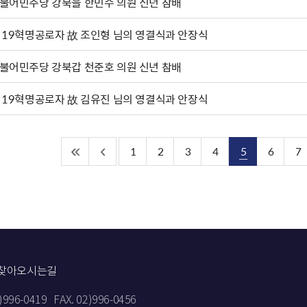
불어민주당 강북을 한민수 의원 신년 참배
·19혁명공로자 故 조인형 님의 영결식과 안장식
불어민주당 강북갑 천준호 의원 신년 참배
·19혁명공로자 故 김유진 님의 영결식과 안장식
1
2
3
4
5
6
7
찾아오시는길
2)996-0419
FAX. 02)996-0456