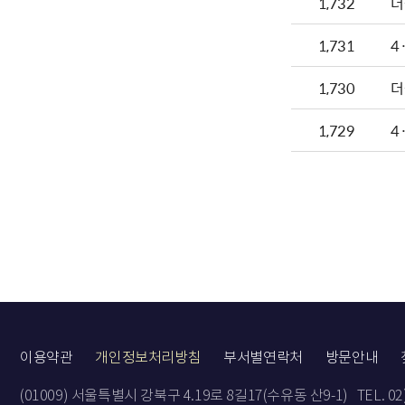
1,732
더
1,731
4
1,730
더
1,729
4
이용약관
개인정보처리방침
부서별연락처
방문안내
(01009) 서울특별시 강북구 4.19로 8길17(수유동 산9-1)
TEL. 0