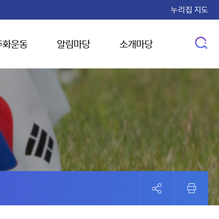
누리집 지도
주화운동
알림마당
소개마당