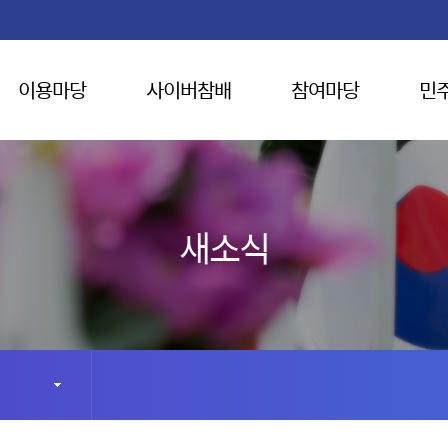
이용마당
사이버참배
참여마당
민
새소식