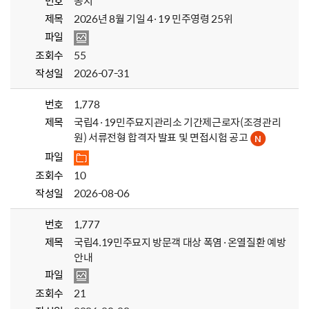
번호
공지
제목
2026년 8월 기일 4·19 민주영령 25위
파일
조회수
55
작성일
2026-07-31
번호
1,778
제목
국립4·19민주묘지관리소 기간제근로자(조경관리
원) 서류전형 합격자 발표 및 면접시험 공고
파일
조회수
10
작성일
2026-08-06
번호
1,777
제목
국립4.19민주묘지 방문객 대상 폭염·온열질환 예방
안내
파일
조회수
21