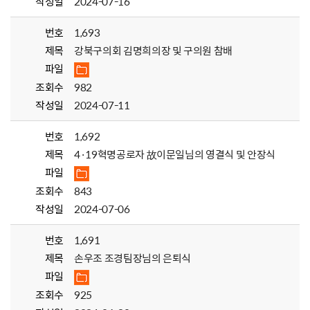
작성일
2024-07-16
번호
1,693
제목
강북구의회 김명희의장 및 구의원 참배
파일
조회수
982
작성일
2024-07-11
번호
1,692
제목
4·19혁명공로자 故이문일님의 영결식 및 안장식
파일
조회수
843
작성일
2024-07-06
번호
1,691
제목
손우조 조경팀장님의 은퇴식
파일
조회수
925