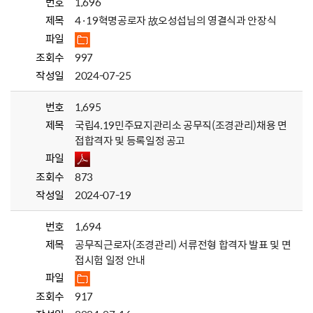
번호
1,696
제목
4·19혁명공로자 故오성섭님의 영결식과 안장식
파일
조회수
997
작성일
2024-07-25
번호
1,695
제목
국립4.19민주묘지관리소 공무직(조경관리)채용 면
접합격자 및 등록일정 공고
파일
조회수
873
작성일
2024-07-19
번호
1,694
제목
공무직근로자(조경관리) 서류전형 합격자 발표 및 면
접시험 일정 안내
파일
조회수
917