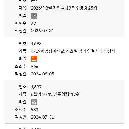
번호
공지
제목
2026년 8월 기일 4·19 민주영령 25위
파일
조회수
79
작성일
2026-07-31
번호
1,698
제목
4·19혁명상이자 故 전효일 님의 영결식과 안장식
파일
조회수
966
작성일
2024-08-05
번호
1,697
제목
8월의 '4·19 민주영령' 17위
파일
조회수
983
작성일
2024-07-31