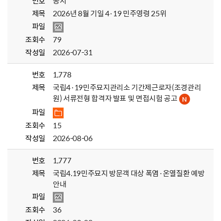
번호
공지
제목
2026년 8월 기일 4·19 민주영령 25위
파일
조회수
79
작성일
2026-07-31
번호
1,778
제목
국립4·19민주묘지관리소 기간제근로자(조경관리
원) 서류전형 합격자 발표 및 면접시험 공고
파일
조회수
15
작성일
2026-08-06
번호
1,777
제목
국립4.19민주묘지 방문객 대상 폭염·온열질환 예방
안내
파일
조회수
36