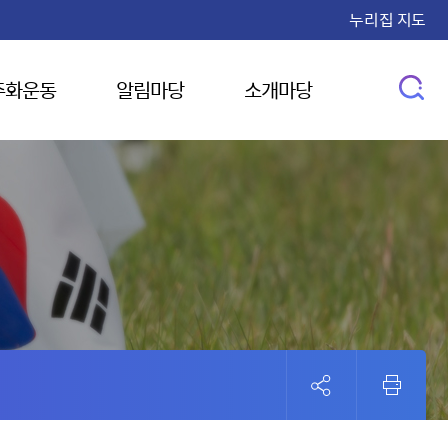
누리집 지도
주화운동
알림마당
소개마당