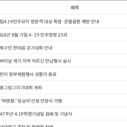
제목
립4.19민주묘지 방문객 대상 폭염·온열질환 예방 안내
026년 8월 기일 4·19 민주영령 25위
북구민 한마음 걷기대회 안내
버이날 계기 지역 어르신 만남행사 실시
린이 정부체험행사 성황리 종료
동그림그리기대회 개최
 '박명용', '유상석'선생 안장식 거행
47주년 4.19혁명기념일 참배 및 기념식
국대학교 총장 및 학생들 참배