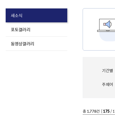
새소식
포토갤러리
동영상갤러리
기간별
주제어
총
1,778
건 [
175
/ 