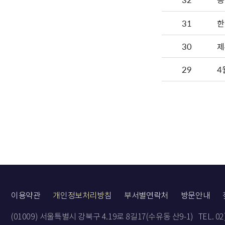
31
한
30
제
29
4
이용약관
개인정보처리방침
부서별연락처
방문안내
(01009) 서울특별시 강북구 4.19로 8길17(수유동 산9-1)
TEL. 0