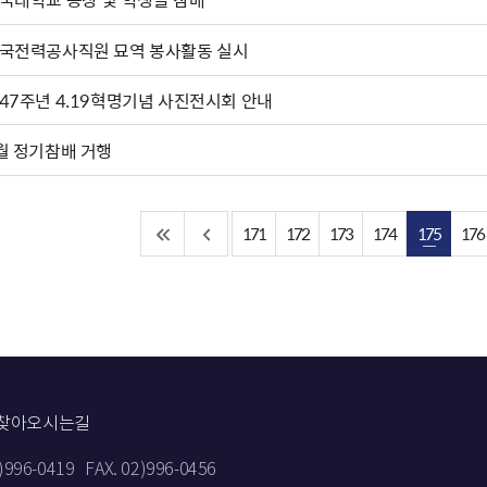
국전력공사직원 묘역 봉사활동 실시
47주년 4.19혁명기념 사진전시회 안내
월 정기참배 거행
171
172
173
174
175
176
찾아오시는길
2)996-0419
FAX. 02)996-0456