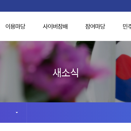
이용마당
사이버참배
참여마당
민
새소식