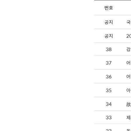
번호
공지
국
공지
2
38
강
37
어
36
어
35
아
34
故
33
제
32
동