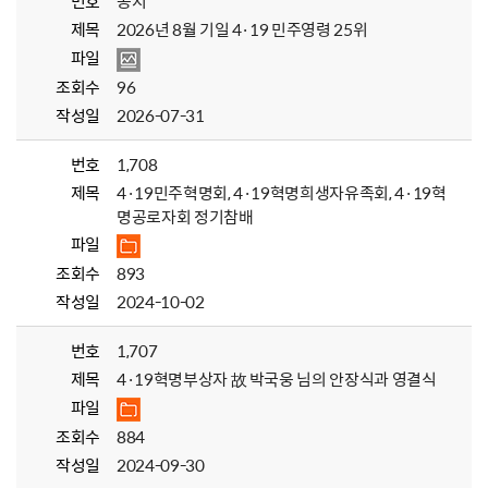
번호
공지
제목
2026년 8월 기일 4·19 민주영령 25위
파일
조회수
96
작성일
2026-07-31
번호
1,708
제목
4·19민주혁명회, 4·19혁명희생자유족회, 4·19혁
명공로자회 정기참배
파일
조회수
893
작성일
2024-10-02
번호
1,707
제목
4·19혁명부상자 故 박국웅 님의 안장식과 영결식
파일
조회수
884
작성일
2024-09-30