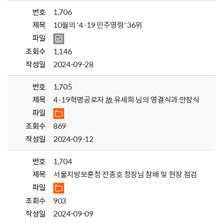
번호
1,706
제목
10월의 '4·19 민주영령' 36위
파일
조회수
1,146
작성일
2024-09-28
번호
1,705
제목
4·19혁명공로자 故 유세희 님의 영결식과 안장식
파일
조회수
869
작성일
2024-09-12
번호
1,704
제목
서울지방보훈청 전종호 청장님 참배 및 현장 점검
파일
조회수
903
작성일
2024-09-09